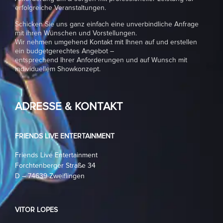
erfolgreiche Veranstaltungen.
Schicken Sie uns ganz einfach eine unverbindliche Anfrage
mit ihren Wünschen und Vorstellungen.
Wir nehmen umgehend Kontakt mit Ihnen auf und erstellen
ein budgetgerechtes Angebot –
entsprechend Ihrer Anforderungen und auf Wunsch mit
individuellem Showkonzept.
ADRESSE & KONTAKT
FRIENDS LIVE ENTERTAINMENT
Friends Live Entertainment
Forchtenberger Straße 34
D – 74639 Zweiflingen
VITOR LOPES