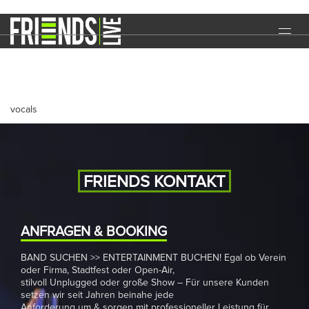
KATRIN
START
EVENTS
vocals
MEDIA
BAND
NEWS
FRIENDS KONTAKT
REFERENZEN
ANFRAGEN & BOOKING
DOWNLOADS
BAND SUCHEN >> ENTERTAINMENT BUCHEN! Egal ob Verein
oder Firma, Stadtfest oder Open-Air,
KONTAKT
stilvoll Unplugged oder große Show – Für unsere Kunden
setzen wir seit Jahren beinahe jede
IMPRESSUM
DATENSCHUTZ
Anforderung um & sorgen mit professioneller Leistung für