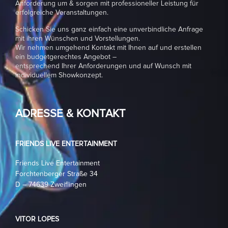
Anforderung um & sorgen mit professioneller Leistung für
erfolgreiche Veranstaltungen.
Schicken Sie uns ganz einfach eine unverbindliche Anfrage
mit ihren Wünschen und Vorstellungen.
Wir nehmen umgehend Kontakt mit Ihnen auf und erstellen
ein budgetgerechtes Angebot –
entsprechend Ihrer Anforderungen und auf Wunsch mit
individuellem Showkonzept.
ADRESSE & KONTAKT
FRIENDS LIVE ENTERTAINMENT
Friends Live Entertainment
Forchtenberger Straße 34
D – 74639 Zweiflingen
VITOR LOPES