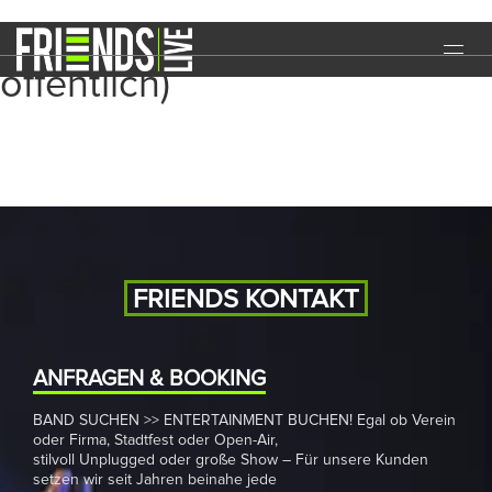
Business-Event (nicht
öffentlich)
START
EVENTS
MEDIA
BAND
NEWS
FRIENDS KONTAKT
REFERENZEN
ANFRAGEN & BOOKING
DOWNLOADS
BAND SUCHEN >> ENTERTAINMENT BUCHEN! Egal ob Verein
KONTAKT
oder Firma, Stadtfest oder Open-Air,
stilvoll Unplugged oder große Show – Für unsere Kunden
setzen wir seit Jahren beinahe jede
IMPRESSUM
DATENSCHUTZ