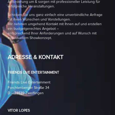
Anforderung um & sorgen mit professioneller Leistung für
erfolgreiche Veranstaltungen.
Schicken Sie uns ganz einfach eine unverbindliche Anfrage
mit ihren Wünschen und Vorstellungen.
Wir nehmen umgehend Kontakt mit Ihnen auf und erstellen
ein budgetgerechtes Angebot –
entsprechend Ihrer Anforderungen und auf Wunsch mit
individuellem Showkonzept.
ADRESSE & KONTAKT
FRIENDS LIVE ENTERTAINMENT
Friends Live Entertainment
Forchtenberger Straße 34
D – 74639 Zweiflingen
VITOR LOPES