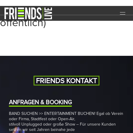
Business-Event (nicht
öffentlich)
START
EVENTS
MEDIA
BAND
NEWS
FRIENDS KONTAKT
REFERENZEN
ANFRAGEN & BOOKING
DOWNLOADS
BAND SUCHEN >> ENTERTAINMENT BUCHEN! Egal ob Verein
KONTAKT
oder Firma, Stadtfest oder Open-Air,
stilvoll Unplugged oder große Show – Für unsere Kunden
setzen wir seit Jahren beinahe jede
IMPRESSUM
DATENSCHUTZ