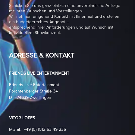
Schicken Sie uns ganz einfach eine unverbindliche Anfrage
mit ihren Wünschen und Vorstellungen.
Wir nehmen umgehend Kontakt mit Ihnen auf und erstellen
ein budgetgerechtes Angebot –
entsprechend Ihrer Anforderungen und auf Wunsch mit
individuellem Showkonzept.
ADRESSE & KONTAKT
FRIENDS LIVE ENTERTAINMENT
Friends Live Entertainment
Forchtenberger Straße 34
D – 74639 Zweiflingen
VITOR LOPES
Mobil:
+49 (0) 1512 53 49 236