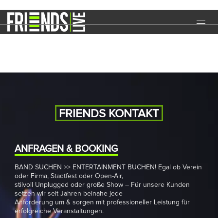
Corporate Event
START
EVENTS
MEDIA
BAND
FRIENDS KONTAKT
NEWS
REFERENZEN
ANFRAGEN & BOOKING
BAND SUCHEN >> ENTERTAINMENT BUCHEN! Egal ob Verein
DOWNLOADS
oder Firma, Stadtfest oder Open-Air,
stilvoll Unplugged oder große Show – Für unsere Kunden
KONTAKT
setzen wir seit Jahren beinahe jede
Anforderung um & sorgen mit professioneller Leistung für
erfolgreiche Veranstaltungen.
IMPRESSUM
DATENSCHUTZ