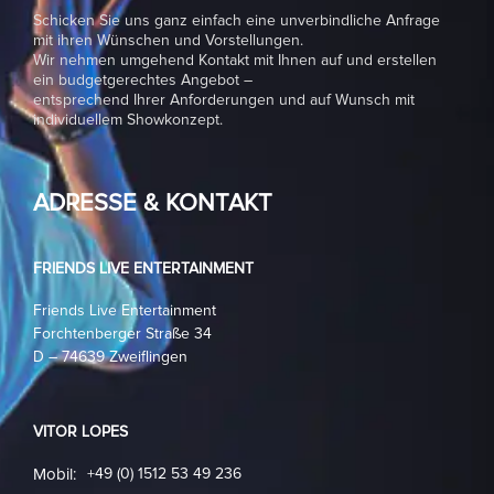
Schicken Sie uns ganz einfach eine unverbindliche Anfrage
mit ihren Wünschen und Vorstellungen.
Wir nehmen umgehend Kontakt mit Ihnen auf und erstellen
ein budgetgerechtes Angebot –
entsprechend Ihrer Anforderungen und auf Wunsch mit
individuellem Showkonzept.
ADRESSE & KONTAKT
FRIENDS LIVE ENTERTAINMENT
Friends Live Entertainment
Forchtenberger Straße 34
D – 74639 Zweiflingen
VITOR LOPES
Mobil:
+49 (0) 1512 53 49 236