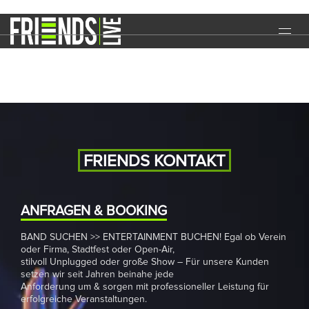
Dancenight
START
EVENTS
MEDIA
BAND
FRIENDS KONTAKT
NEWS
REFERENZEN
ANFRAGEN & BOOKING
BAND SUCHEN >> ENTERTAINMENT BUCHEN! Egal ob Verein
DOWNLOADS
oder Firma, Stadtfest oder Open-Air,
stilvoll Unplugged oder große Show – Für unsere Kunden
KONTAKT
setzen wir seit Jahren beinahe jede
Anforderung um & sorgen mit professioneller Leistung für
erfolgreiche Veranstaltungen.
IMPRESSUM
DATENSCHUTZ