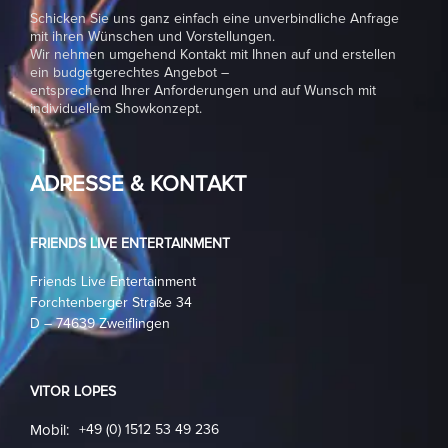
Schicken Sie uns ganz einfach eine unverbindliche Anfrage
mit ihren Wünschen und Vorstellungen.
Wir nehmen umgehend Kontakt mit Ihnen auf und erstellen
ein budgetgerechtes Angebot –
entsprechend Ihrer Anforderungen und auf Wunsch mit
individuellem Showkonzept.
ADRESSE & KONTAKT
FRIENDS LIVE ENTERTAINMENT
Friends Live Entertainment
Forchtenberger Straße 34
D – 74639 Zweiflingen
VITOR LOPES
Mobil:
+49 (0) 1512 53 49 236