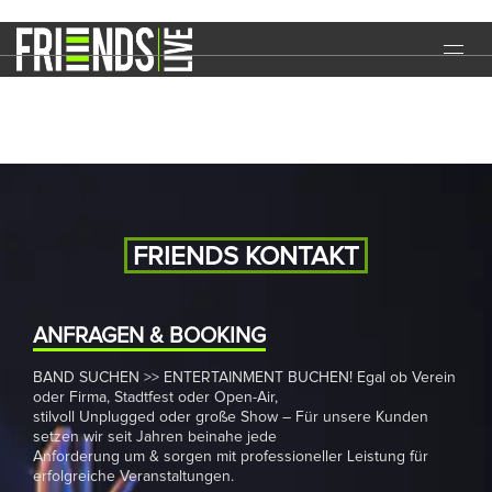
Dancenight
START
EVENTS
MEDIA
BAND
FRIENDS KONTAKT
NEWS
REFERENZEN
ANFRAGEN & BOOKING
BAND SUCHEN >> ENTERTAINMENT BUCHEN! Egal ob Verein
DOWNLOADS
oder Firma, Stadtfest oder Open-Air,
stilvoll Unplugged oder große Show – Für unsere Kunden
KONTAKT
setzen wir seit Jahren beinahe jede
Anforderung um & sorgen mit professioneller Leistung für
erfolgreiche Veranstaltungen.
IMPRESSUM
DATENSCHUTZ