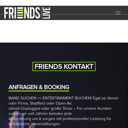
Dancenight
START
EVENTS
MEDIA
BAND
FRIENDS KONTAKT
NEWS
REFERENZEN
ANFRAGEN & BOOKING
BAND SUCHEN >> ENTERTAINMENT BUCHEN! Egal ob Verein
DOWNLOADS
oder Firma, Stadtfest oder Open-Air,
stilvoll Unplugged oder große Show – Für unsere Kunden
KONTAKT
setzen wir seit Jahren beinahe jede
Anforderung um & sorgen mit professioneller Leistung für
erfolgreiche Veranstaltungen.
IMPRESSUM
DATENSCHUTZ