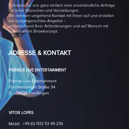
Schicken Sie uns ganz einfach eine unverbindliche Anfrage
mit ihren Wünschen und Vorstellungen.
Wir nehmen umgehend Kontakt mit Ihnen auf und erstellen
ein budgetgerechtes Angebot –
entsprechend Ihrer Anforderungen und auf Wunsch mit
individuellem Showkonzept.
ADRESSE & KONTAKT
FRIENDS LIVE ENTERTAINMENT
Friends Live Entertainment
Forchtenberger Straße 34
D – 74639 Zweiflingen
VITOR LOPES
Mobil:
+49 (0) 1512 53 49 236