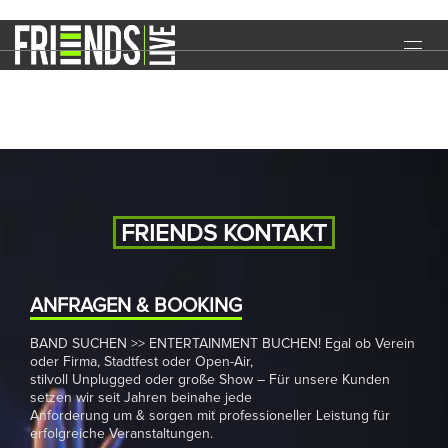
Faschings-Ball
START
EVENTS
MEDIA
BAND
FRIENDS KONTAKT
NEWS
REFERENZEN
ANFRAGEN & BOOKING
BAND SUCHEN >> ENTERTAINMENT BUCHEN! Egal ob Verein
DOWNLOADS
oder Firma, Stadtfest oder Open-Air,
stilvoll Unplugged oder große Show – Für unsere Kunden
KONTAKT
setzen wir seit Jahren beinahe jede
Anforderung um & sorgen mit professioneller Leistung für
erfolgreiche Veranstaltungen.
IMPRESSUM
DATENSCHUTZ