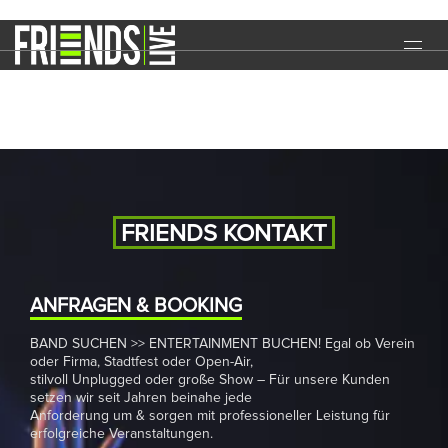
Faschings-Ball
START
EVENTS
MEDIA
BAND
FRIENDS KONTAKT
NEWS
REFERENZEN
ANFRAGEN & BOOKING
BAND SUCHEN >> ENTERTAINMENT BUCHEN! Egal ob Verein
DOWNLOADS
oder Firma, Stadtfest oder Open-Air,
stilvoll Unplugged oder große Show – Für unsere Kunden
KONTAKT
setzen wir seit Jahren beinahe jede
Anforderung um & sorgen mit professioneller Leistung für
erfolgreiche Veranstaltungen.
IMPRESSUM
DATENSCHUTZ