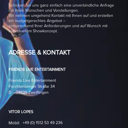
Schicken Sie uns ganz einfach eine unverbindliche Anfrage
mit ihren Wünschen und Vorstellungen.
Wir nehmen umgehend Kontakt mit Ihnen auf und erstellen
ein budgetgerechtes Angebot –
entsprechend Ihrer Anforderungen und auf Wunsch mit
individuellem Showkonzept.
ADRESSE & KONTAKT
FRIENDS LIVE ENTERTAINMENT
Friends Live Entertainment
Forchtenberger Straße 34
D – 74639 Zweiflingen
VITOR LOPES
Mobil:
+49 (0) 1512 53 49 236