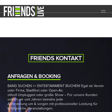
Flugplatz Open Air
START
EVENTS
MEDIA
BAND
FRIENDS KONTAKT
NEWS
REFERENZEN
ANFRAGEN & BOOKING
BAND SUCHEN >> ENTERTAINMENT BUCHEN! Egal ob Verein
DOWNLOADS
oder Firma, Stadtfest oder Open-Air,
stilvoll Unplugged oder große Show – Für unsere Kunden
KONTAKT
setzen wir seit Jahren beinahe jede
Anforderung um & sorgen mit professioneller Leistung für
erfolgreiche Veranstaltungen.
IMPRESSUM
DATENSCHUTZ