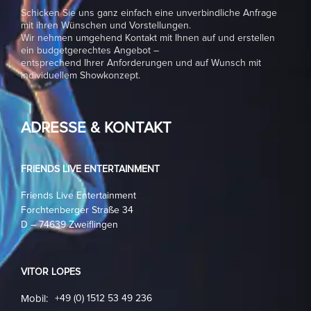
Schicken Sie uns ganz einfach eine unverbindliche Anfrage
mit ihren Wünschen und Vorstellungen.
Wir nehmen umgehend Kontakt mit Ihnen auf und erstellen
ein budgetgerechtes Angebot –
entsprechend Ihrer Anforderungen und auf Wunsch mit
individuellem Showkonzept.
ADRESSE & KONTAKT
FRIENDS LIVE ENTERTAINMENT
Friends Live Entertainment
Forchtenberger Straße 34
D – 74639 Zweiflingen
VITOR LOPES
Mobil:
+49 (0) 1512 53 49 236