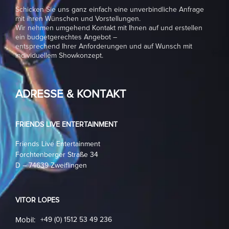
Schicken Sie uns ganz einfach eine unverbindliche Anfrage
mit ihren Wünschen und Vorstellungen.
Wir nehmen umgehend Kontakt mit Ihnen auf und erstellen
ein budgetgerechtes Angebot –
entsprechend Ihrer Anforderungen und auf Wunsch mit
individuellem Showkonzept.
ADRESSE & KONTAKT
FRIENDS LIVE ENTERTAINMENT
Friends Live Entertainment
Forchtenberger Straße 34
D – 74639 Zweiflingen
VITOR LOPES
Mobil:
+49 (0) 1512 53 49 236