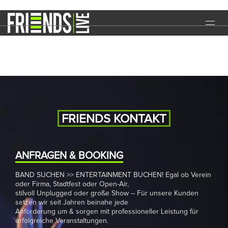
Haigern Live
START
EVENTS
MEDIA
BAND
FRIENDS KONTAKT
NEWS
REFERENZEN
ANFRAGEN & BOOKING
BAND SUCHEN >> ENTERTAINMENT BUCHEN! Egal ob Verein
DOWNLOADS
oder Firma, Stadtfest oder Open-Air,
stilvoll Unplugged oder große Show – Für unsere Kunden
KONTAKT
setzen wir seit Jahren beinahe jede
Anforderung um & sorgen mit professioneller Leistung für
erfolgreiche Veranstaltungen.
IMPRESSUM
DATENSCHUTZ