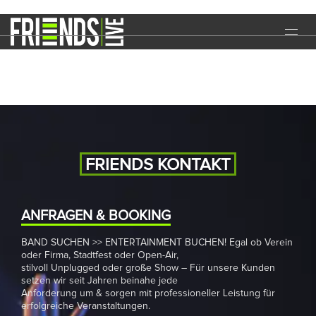
Halloween-Party
START
EVENTS
MEDIA
BAND
FRIENDS KONTAKT
NEWS
REFERENZEN
ANFRAGEN & BOOKING
BAND SUCHEN >> ENTERTAINMENT BUCHEN! Egal ob Verein
DOWNLOADS
oder Firma, Stadtfest oder Open-Air,
stilvoll Unplugged oder große Show – Für unsere Kunden
KONTAKT
setzen wir seit Jahren beinahe jede
Anforderung um & sorgen mit professioneller Leistung für
erfolgreiche Veranstaltungen.
IMPRESSUM
DATENSCHUTZ