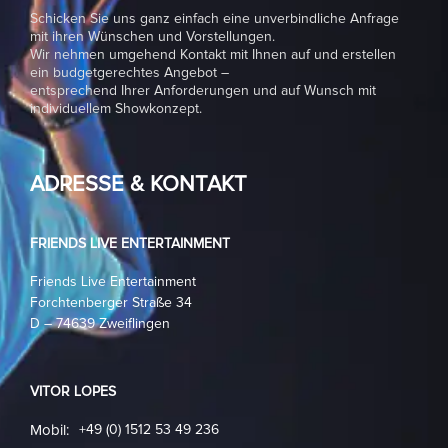
Schicken Sie uns ganz einfach eine unverbindliche Anfrage
mit ihren Wünschen und Vorstellungen.
Wir nehmen umgehend Kontakt mit Ihnen auf und erstellen
ein budgetgerechtes Angebot –
entsprechend Ihrer Anforderungen und auf Wunsch mit
individuellem Showkonzept.
ADRESSE & KONTAKT
FRIENDS LIVE ENTERTAINMENT
Friends Live Entertainment
Forchtenberger Straße 34
D – 74639 Zweiflingen
VITOR LOPES
Mobil:
+49 (0) 1512 53 49 236