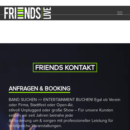
Hot Girls Night
START
EVENTS
MEDIA
BAND
FRIENDS KONTAKT
NEWS
REFERENZEN
ANFRAGEN & BOOKING
BAND SUCHEN >> ENTERTAINMENT BUCHEN! Egal ob Verein
DOWNLOADS
oder Firma, Stadtfest oder Open-Air,
stilvoll Unplugged oder große Show – Für unsere Kunden
KONTAKT
setzen wir seit Jahren beinahe jede
Anforderung um & sorgen mit professioneller Leistung für
erfolgreiche Veranstaltungen.
IMPRESSUM
DATENSCHUTZ