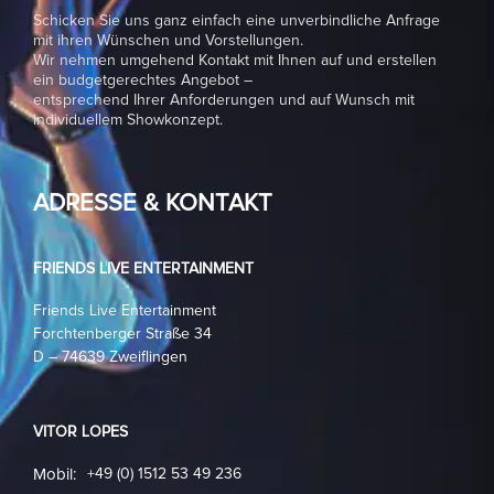
Schicken Sie uns ganz einfach eine unverbindliche Anfrage
mit ihren Wünschen und Vorstellungen.
Wir nehmen umgehend Kontakt mit Ihnen auf und erstellen
ein budgetgerechtes Angebot –
entsprechend Ihrer Anforderungen und auf Wunsch mit
individuellem Showkonzept.
ADRESSE & KONTAKT
FRIENDS LIVE ENTERTAINMENT
Friends Live Entertainment
Forchtenberger Straße 34
D – 74639 Zweiflingen
VITOR LOPES
Mobil:
+49 (0) 1512 53 49 236