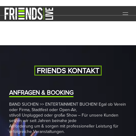
Kirmes
START
EVENTS
MEDIA
BAND
FRIENDS KONTAKT
NEWS
REFERENZEN
ANFRAGEN & BOOKING
BAND SUCHEN >> ENTERTAINMENT BUCHEN! Egal ob Verein
DOWNLOADS
oder Firma, Stadtfest oder Open-Air,
stilvoll Unplugged oder große Show – Für unsere Kunden
KONTAKT
setzen wir seit Jahren beinahe jede
Anforderung um & sorgen mit professioneller Leistung für
erfolgreiche Veranstaltungen.
IMPRESSUM
DATENSCHUTZ