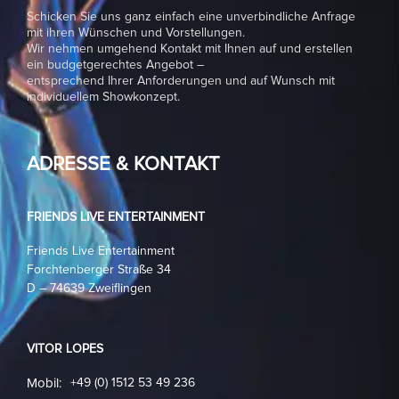
Schicken Sie uns ganz einfach eine unverbindliche Anfrage
mit ihren Wünschen und Vorstellungen.
Wir nehmen umgehend Kontakt mit Ihnen auf und erstellen
ein budgetgerechtes Angebot –
entsprechend Ihrer Anforderungen und auf Wunsch mit
individuellem Showkonzept.
ADRESSE & KONTAKT
FRIENDS LIVE ENTERTAINMENT
Friends Live Entertainment
Forchtenberger Straße 34
D – 74639 Zweiflingen
VITOR LOPES
Mobil:
+49 (0) 1512 53 49 236