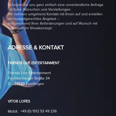
Schicken Sie uns ganz einfach eine unverbindliche Anfrage
mit ihren Wünschen und Vorstellungen.
Wir nehmen umgehend Kontakt mit Ihnen auf und erstellen
ein budgetgerechtes Angebot –
entsprechend Ihrer Anforderungen und auf Wunsch mit
individuellem Showkonzept.
ADRESSE & KONTAKT
FRIENDS LIVE ENTERTAINMENT
Friends Live Entertainment
Forchtenberger Straße 34
D – 74639 Zweiflingen
VITOR LOPES
Mobil:
+49 (0) 1512 53 49 236