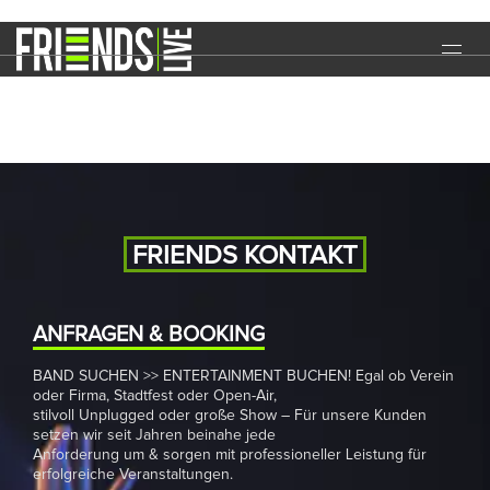
Stadtfest
START
EVENTS
MEDIA
BAND
FRIENDS KONTAKT
NEWS
REFERENZEN
ANFRAGEN & BOOKING
BAND SUCHEN >> ENTERTAINMENT BUCHEN! Egal ob Verein
DOWNLOADS
oder Firma, Stadtfest oder Open-Air,
stilvoll Unplugged oder große Show – Für unsere Kunden
KONTAKT
setzen wir seit Jahren beinahe jede
Anforderung um & sorgen mit professioneller Leistung für
erfolgreiche Veranstaltungen.
IMPRESSUM
DATENSCHUTZ