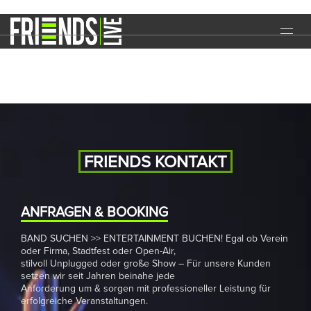
Stadtfest
START
EVENTS
MEDIA
BAND
FRIENDS KONTAKT
NEWS
REFERENZEN
ANFRAGEN & BOOKING
BAND SUCHEN >> ENTERTAINMENT BUCHEN! Egal ob Verein
DOWNLOADS
oder Firma, Stadtfest oder Open-Air,
stilvoll Unplugged oder große Show – Für unsere Kunden
KONTAKT
setzen wir seit Jahren beinahe jede
Anforderung um & sorgen mit professioneller Leistung für
erfolgreiche Veranstaltungen.
IMPRESSUM
DATENSCHUTZ