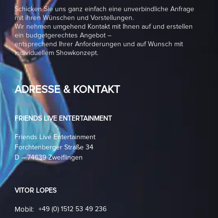
Schicken Sie uns ganz einfach eine unverbindliche Anfrage
mit ihren Wünschen und Vorstellungen.
Wir nehmen umgehend Kontakt mit Ihnen auf und erstellen
ein budgetgerechtes Angebot –
entsprechend Ihrer Anforderungen und auf Wunsch mit
individuellem Showkonzept.
ADRESSE & KONTAKT
FRIENDS LIVE ENTERTAINMENT
Friends Live Entertainment
Forchtenberger Straße 34
D – 74639 Zweiflingen
VITOR LOPES
Mobil:
+49 (0) 1512 53 49 236