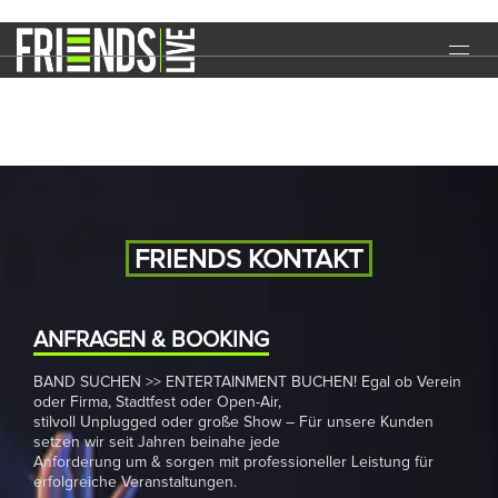
Wasen
START
EVENTS
MEDIA
BAND
FRIENDS KONTAKT
NEWS
REFERENZEN
ANFRAGEN & BOOKING
BAND SUCHEN >> ENTERTAINMENT BUCHEN! Egal ob Verein
DOWNLOADS
oder Firma, Stadtfest oder Open-Air,
stilvoll Unplugged oder große Show – Für unsere Kunden
KONTAKT
setzen wir seit Jahren beinahe jede
Anforderung um & sorgen mit professioneller Leistung für
erfolgreiche Veranstaltungen.
IMPRESSUM
DATENSCHUTZ