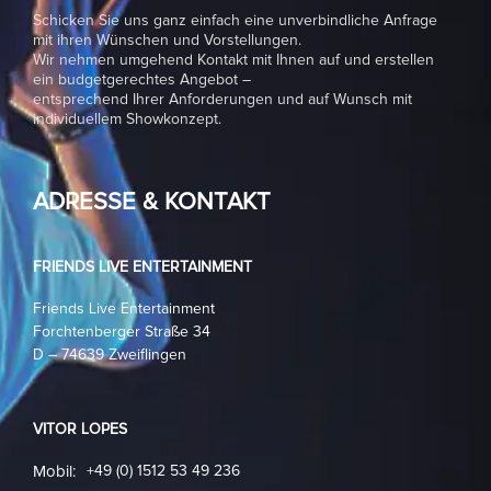
Schicken Sie uns ganz einfach eine unverbindliche Anfrage
mit ihren Wünschen und Vorstellungen.
Wir nehmen umgehend Kontakt mit Ihnen auf und erstellen
ein budgetgerechtes Angebot –
entsprechend Ihrer Anforderungen und auf Wunsch mit
individuellem Showkonzept.
ADRESSE & KONTAKT
FRIENDS LIVE ENTERTAINMENT
Friends Live Entertainment
Forchtenberger Straße 34
D – 74639 Zweiflingen
VITOR LOPES
Mobil:
+49 (0) 1512 53 49 236