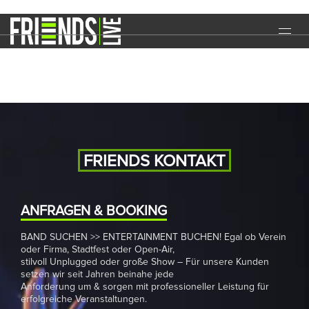
Freimarkt
START
EVENTS
MEDIA
BAND
FRIENDS KONTAKT
NEWS
REFERENZEN
ANFRAGEN & BOOKING
BAND SUCHEN >> ENTERTAINMENT BUCHEN! Egal ob Verein
DOWNLOADS
oder Firma, Stadtfest oder Open-Air,
stilvoll Unplugged oder große Show – Für unsere Kunden
KONTAKT
setzen wir seit Jahren beinahe jede
Anforderung um & sorgen mit professioneller Leistung für
erfolgreiche Veranstaltungen.
IMPRESSUM
DATENSCHUTZ