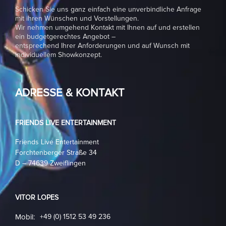
Schicken Sie uns ganz einfach eine unverbindliche Anfrage
mit ihren Wünschen und Vorstellungen.
Wir nehmen umgehend Kontakt mit Ihnen auf und erstellen
ein budgetgerechtes Angebot –
entsprechend Ihrer Anforderungen und auf Wunsch mit
individuellem Showkonzept.
ADRESSE & KONTAKT
FRIENDS LIVE ENTERTAINMENT
Friends Live Entertainment
Forchtenberger Straße 34
D – 74639 Zweiflingen
VITOR LOPES
Mobil:
+49 (0) 1512 53 49 236