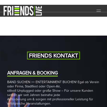
Kirmes
START
EVENTS
MEDIA
BAND
FRIENDS KONTAKT
NEWS
REFERENZEN
ANFRAGEN & BOOKING
BAND SUCHEN >> ENTERTAINMENT BUCHEN! Egal ob Verein
DOWNLOADS
oder Firma, Stadtfest oder Open-Air,
stilvoll Unplugged oder große Show – Für unsere Kunden
KONTAKT
setzen wir seit Jahren beinahe jede
Anforderung um & sorgen mit professioneller Leistung für
erfolgreiche Veranstaltungen.
IMPRESSUM
DATENSCHUTZ