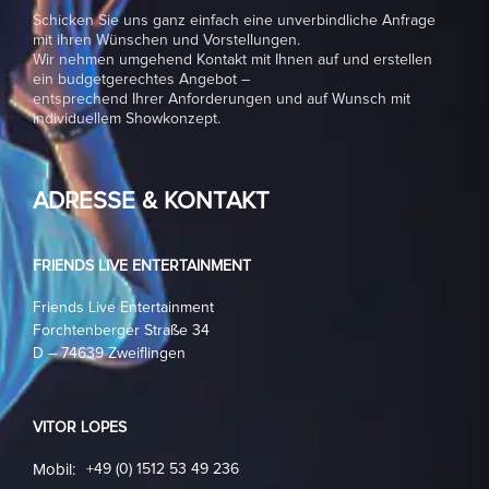
Schicken Sie uns ganz einfach eine unverbindliche Anfrage
mit ihren Wünschen und Vorstellungen.
Wir nehmen umgehend Kontakt mit Ihnen auf und erstellen
ein budgetgerechtes Angebot –
entsprechend Ihrer Anforderungen und auf Wunsch mit
individuellem Showkonzept.
ADRESSE & KONTAKT
FRIENDS LIVE ENTERTAINMENT
Friends Live Entertainment
Forchtenberger Straße 34
D – 74639 Zweiflingen
VITOR LOPES
Mobil:
+49 (0) 1512 53 49 236