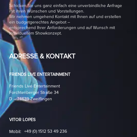
Schicken Sie uns ganz einfach eine unverbindliche Anfrage
mit ihren Wünschen und Vorstellungen.
Wir nehmen umgehend Kontakt mit Ihnen auf und erstellen
ein budgetgerechtes Angebot –
entsprechend Ihrer Anforderungen und auf Wunsch mit
individuellem Showkonzept.
ADRESSE & KONTAKT
FRIENDS LIVE ENTERTAINMENT
Friends Live Entertainment
Forchtenberger Straße 34
D – 74639 Zweiflingen
VITOR LOPES
Mobil:
+49 (0) 1512 53 49 236