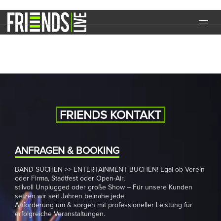
Lorenzifest
START
EVENTS
MEDIA
BAND
FRIENDS KONTAKT
NEWS
REFERENZEN
ANFRAGEN & BOOKING
BAND SUCHEN >> ENTERTAINMENT BUCHEN! Egal ob Verein
DOWNLOADS
oder Firma, Stadtfest oder Open-Air,
stilvoll Unplugged oder große Show – Für unsere Kunden
KONTAKT
setzen wir seit Jahren beinahe jede
Anforderung um & sorgen mit professioneller Leistung für
erfolgreiche Veranstaltungen.
IMPRESSUM
DATENSCHUTZ