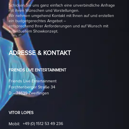
Schicken Sie uns ganz einfach eine unverbindliche Anfrage
mit ihren Wünschen und Vorstellungen.
Wir nehmen umgehend Kontakt mit Ihnen auf und erstellen
ein budgetgerechtes Angebot –
entsprechend Ihrer Anforderungen und auf Wunsch mit
individuellem Showkonzept.
ADRESSE & KONTAKT
FRIENDS LIVE ENTERTAINMENT
Friends Live Entertainment
Forchtenberger Straße 34
D – 74639 Zweiflingen
VITOR LOPES
Mobil:
+49 (0) 1512 53 49 236