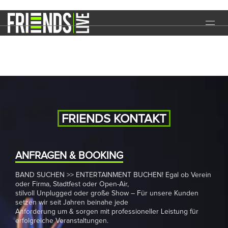
Pub Festival
START
EVENTS
MEDIA
BAND
FRIENDS KONTAKT
NEWS
REFERENZEN
ANFRAGEN & BOOKING
BAND SUCHEN >> ENTERTAINMENT BUCHEN! Egal ob Verein
DOWNLOADS
oder Firma, Stadtfest oder Open-Air,
stilvoll Unplugged oder große Show – Für unsere Kunden
KONTAKT
setzen wir seit Jahren beinahe jede
Anforderung um & sorgen mit professioneller Leistung für
erfolgreiche Veranstaltungen.
IMPRESSUM
DATENSCHUTZ