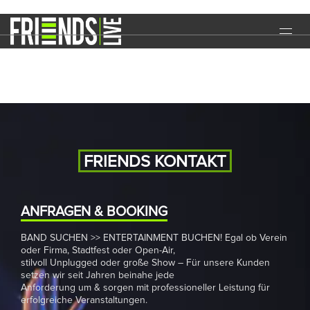
Rocknight
START
EVENTS
MEDIA
BAND
FRIENDS KONTAKT
NEWS
REFERENZEN
ANFRAGEN & BOOKING
BAND SUCHEN >> ENTERTAINMENT BUCHEN! Egal ob Verein
DOWNLOADS
oder Firma, Stadtfest oder Open-Air,
stilvoll Unplugged oder große Show – Für unsere Kunden
KONTAKT
setzen wir seit Jahren beinahe jede
Anforderung um & sorgen mit professioneller Leistung für
erfolgreiche Veranstaltungen.
IMPRESSUM
DATENSCHUTZ