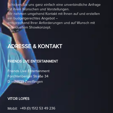
Schicken Sie uns ganz einfach eine unverbindliche Anfrage
mit ihren Wünschen und Vorstellungen.
Wir nehmen umgehend Kontakt mit Ihnen auf und erstellen
ein budgetgerechtes Angebot –
entsprechend Ihrer Anforderungen und auf Wunsch mit
individuellem Showkonzept.
ADRESSE & KONTAKT
FRIENDS LIVE ENTERTAINMENT
Friends Live Entertainment
Forchtenberger Straße 34
D – 74639 Zweiflingen
VITOR LOPES
Mobil:
+49 (0) 1512 53 49 236