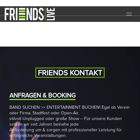
TSG Fest 2019
START
EVENTS
MEDIA
BAND
FRIENDS KONTAKT
NEWS
REFERENZEN
ANFRAGEN & BOOKING
BAND SUCHEN >> ENTERTAINMENT BUCHEN! Egal ob Verein
DOWNLOADS
oder Firma, Stadtfest oder Open-Air,
stilvoll Unplugged oder große Show – Für unsere Kunden
KONTAKT
setzen wir seit Jahren beinahe jede
Anforderung um & sorgen mit professioneller Leistung für
erfolgreiche Veranstaltungen.
IMPRESSUM
DATENSCHUTZ