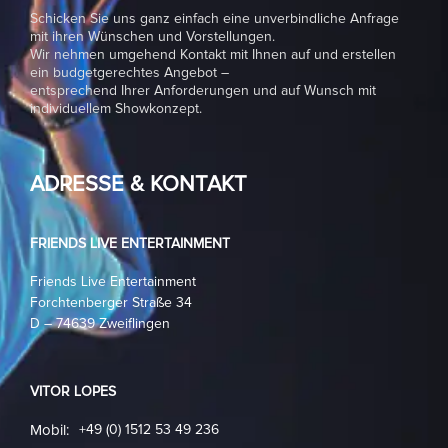
Schicken Sie uns ganz einfach eine unverbindliche Anfrage
mit ihren Wünschen und Vorstellungen.
Wir nehmen umgehend Kontakt mit Ihnen auf und erstellen
ein budgetgerechtes Angebot –
entsprechend Ihrer Anforderungen und auf Wunsch mit
individuellem Showkonzept.
ADRESSE & KONTAKT
FRIENDS LIVE ENTERTAINMENT
Friends Live Entertainment
Forchtenberger Straße 34
D – 74639 Zweiflingen
VITOR LOPES
Mobil:
+49 (0) 1512 53 49 236