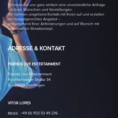
Schicken Sie uns ganz einfach eine unverbindliche Anfrage
mit ihren Wünschen und Vorstellungen.
Wir nehmen umgehend Kontakt mit Ihnen auf und erstellen
ein budgetgerechtes Angebot –
entsprechend Ihrer Anforderungen und auf Wunsch mit
individuellem Showkonzept.
ADRESSE & KONTAKT
FRIENDS LIVE ENTERTAINMENT
Friends Live Entertainment
Forchtenberger Straße 34
D – 74639 Zweiflingen
VITOR LOPES
Mobil:
+49 (0) 1512 53 49 236