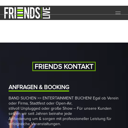
Wiesenmarkt
START
EVENTS
MEDIA
BAND
FRIENDS KONTAKT
NEWS
REFERENZEN
ANFRAGEN & BOOKING
BAND SUCHEN >> ENTERTAINMENT BUCHEN! Egal ob Verein
DOWNLOADS
oder Firma, Stadtfest oder Open-Air,
stilvoll Unplugged oder große Show – Für unsere Kunden
KONTAKT
setzen wir seit Jahren beinahe jede
Anforderung um & sorgen mit professioneller Leistung für
erfolgreiche Veranstaltungen.
IMPRESSUM
DATENSCHUTZ