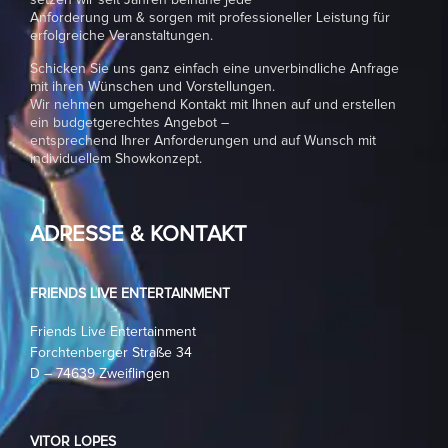
setzen wir seit Jahren beinahe jede
Anforderung um & sorgen mit professioneller Leistung für
erfolgreiche Veranstaltungen.
Schicken Sie uns ganz einfach eine unverbindliche Anfrage
mit ihren Wünschen und Vorstellungen.
Wir nehmen umgehend Kontakt mit Ihnen auf und erstellen
ein budgetgerechtes Angebot –
entsprechend Ihrer Anforderungen und auf Wunsch mit
individuellem Showkonzept.
ADRESSE & KONTAKT
FRIENDS LIVE ENTERTAINMENT
Friends Live Entertainment
Forchtenberger Straße 34
D – 74639 Zweiflingen
VITOR LOPES