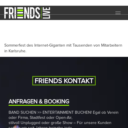
1&1 AG
START
EVENTS
Sommerfest des Internet-Giganten mit Tausenden von Mitarbeitern
MEDIA
in Karlsruhe.
BAND
NEWS
FRIENDS KONTAKT
REFERENZEN
DOWNLOADS
ANFRAGEN & BOOKING
KONTAKT
BAND SUCHEN >> ENTERTAINMENT BUCHEN! Egal ob Verein
oder Firma, Stadtfest oder Open-Air,
stilvoll Unplugged oder große Show – Für unsere Kunden
IMPRESSUM
DATENSCHUTZ