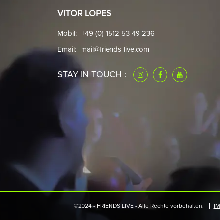
VITOR LOPES
Mobil:
+49 (0) 1512 53 49 236
Email:
mail@friends-live.com
STAY IN TOUCH :
©2024 - FRIENDS LIVE - Alle Rechte vorbehalten.
I